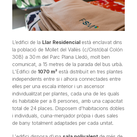
L’edifici de la
Llar Residencial
està enclavat dins
la població de Mollet del Vallès (c/Cristóbal Colón
30B) a 30 m del Parc Plana Lledó, molt ben
comunicat, a 15 metres de la parada del bus urbà.
L'Edifici de
1070 m²
està distribuït en tres plantes
independents entre si i alhora connectades entre
elles per una escala interior i un ascensor
individualitzat per plantes, cada una de les quals
és habitable per a 8 persones, amb una capacitat
total de 24 places. Disposem d'habitacions dobles
i individuals, cuina-menjador pròpia i dues sales
de bany totalment adaptades per cada unitat.
L'edifici disposa d’una
sala polivalent
de més de