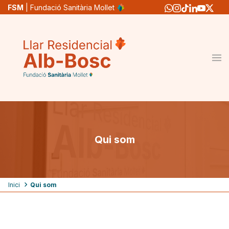
Vés
FSM
| Fundació Sanitària Mollet
al
contingut
Qui som
Fil
Inici
Qui som
d'ariadna