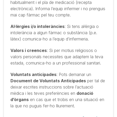
habitualment i el pla de medicació (recepta
electrònica). Informa l’equip infermer i no prenguis
mai cap fàrmac pel teu compte.
Al·lèrgies i/o intoleràncies
: Si tens al·lèrgia o
intolerància a algun fàrmac o substància (p.e.
làtex) comunica-ho a l’equip d’infermeria.
Valors i creences
: Si per motius religiosos o
valors personals necessites que adaptem la teva
estada, comunica-ho a un professional sanitari.
Voluntats anticipades
: Pots demanar un
Document de Voluntats Anticipades
per tal de
deixar escrites instruccions sobre l’actuació
mèdica i les teves preferències en
donació
d’òrgans
en cas que et trobis en una situació en
la que no puguis fer-ho lliurement.