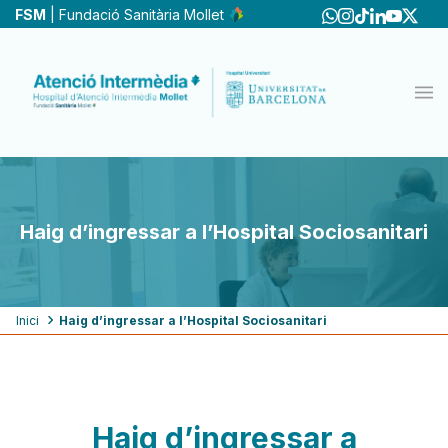
Vés
FSM
| Fundació Sanitària Mollet
al
contingut
Haig d’ingressar a l’Hospital Sociosanitari
Fil
Inici
Haig d’ingressar a l’Hospital Sociosanitari
d'ariadna
Haig d’ingressar a