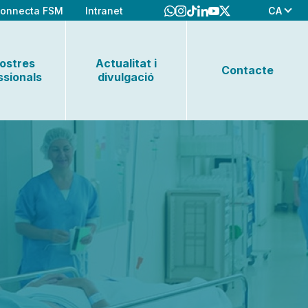
CA
onnecta FSM
Intranet
nostres
Actualitat i
Contacte
ssionals
divulgació