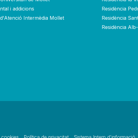
tal i addicions
Residència Ped
 d'Atenció Intermèdia Mollet
Residència San
Residència Alb
e cookies
Política de privacitat
Sistema Intern d'informació