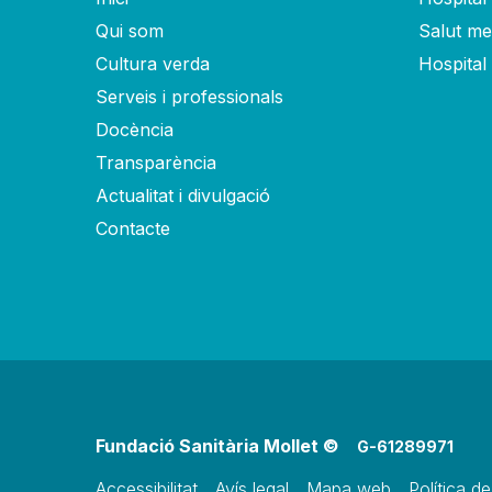
Qui som
Salut men
Cultura verda
Hospital
Serveis i professionals
Docència
Transparència
Actualitat i divulgació
Contacte
Fundació Sanitària Mollet ©
G-61289971
Accessibilitat
Avís legal
Mapa web
Política d