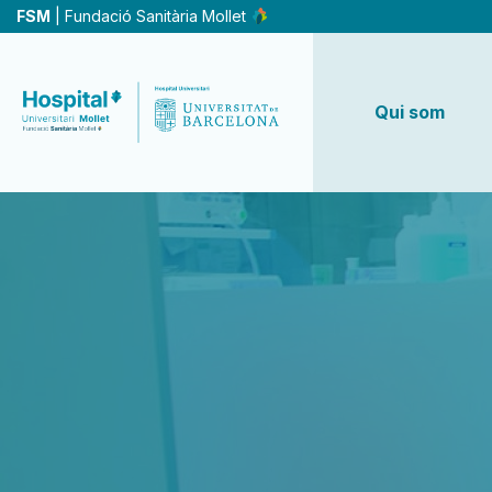
Vés
FSM
| Fundació Sanitària Mollet
al
contingut
Qui som