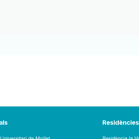
als
Residèncie
Universitari de Mollet
Residència la V