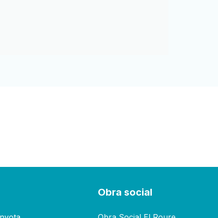
s
Obra social
inyota
Obra Social El Roure