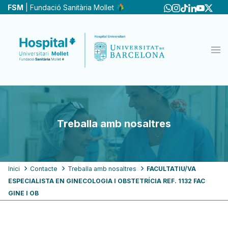
Vés
FSM
| Fundació Sanitària Mollet
al
contingut
Treballa amb nosaltres
Fil
Inici
Contacte
Treballa amb nosaltres
FACULTATIU/VA
ESPECIALISTA EN GINECOLOGIA I OBSTETRÍCIA REF. 1132 FAC
d'ariadna
GINE I OB