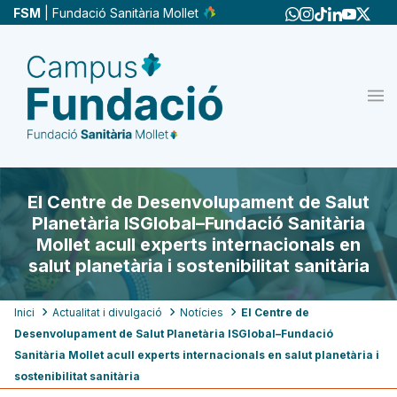
Vés
FSM
| Fundació Sanitària Mollet
al
contingut
El Centre de Desenvolupament de Salut
Planetària ISGlobal–Fundació Sanitària
Mollet acull experts internacionals en
salut planetària i sostenibilitat sanitària
Fil
Inici
Actualitat i divulgació
Notícies
El Centre de
Desenvolupament de Salut Planetària ISGlobal–Fundació
d'ariadna
Sanitària Mollet acull experts internacionals en salut planetària i
sostenibilitat sanitària