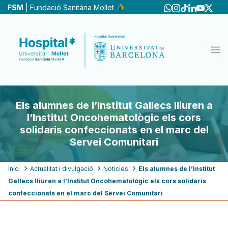
Vés
FSM
| Fundació Sanitària Mollet
al
contingut
Els alumnes de l’Institut Gallecs lliuren a
l’Institut Oncohematològic els cors
solidaris confeccionats en el marc del
Servei Comunitari
Fil
Inici
Actualitat i divulgació
Notícies
Els alumnes de l’Institut
Gallecs lliuren a l’Institut Oncohematològic els cors solidaris
d'ariadna
confeccionats en el marc del Servei Comunitari