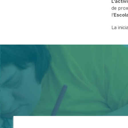
L’activ
de prox
l’
Escola
La inic