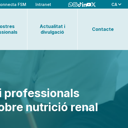
CA
onnecta FSM
Intranet
nostres
Actualitat i
Contacte
ssionals
divulgació
i professionals
bre nutrició renal