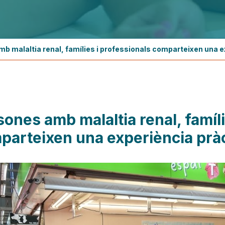
b malaltia renal, famílies i professionals comparteixen una ex
ones amb malaltia renal, famíli
parteixen una experiència pràct