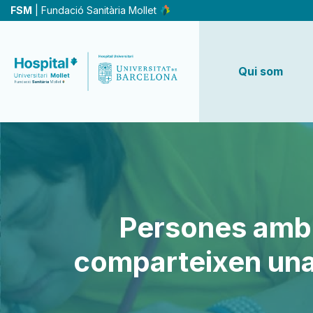
Vés
FSM
| Fundació Sanitària Mollet
al
contingut
Qui som
Persones amb m
comparteixen una 