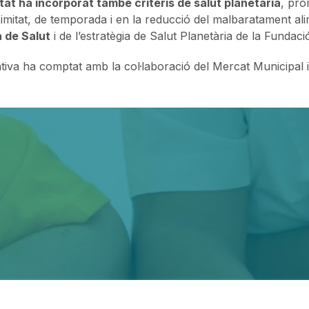
itat ha incorporat també criteris de salut planetària
, pro
imitat, de temporada i en la reducció del malbaratament al
 de Salut
i de l’estratègia de Salut Planetària de la Fundaci
iativa ha comptat amb la col·laboració del Mercat Municipal i