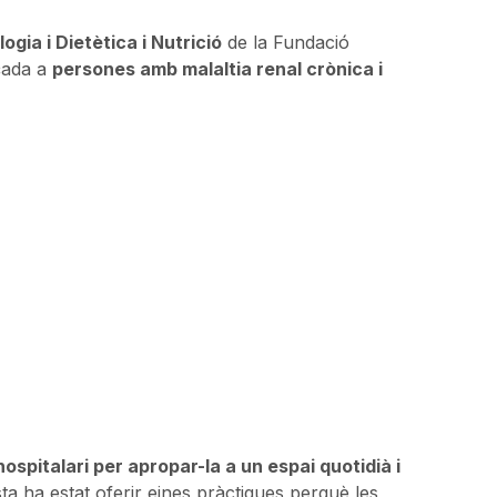
ogia i Dietètica i Nutrició
de la Fundació
eçada a
persones amb malaltia renal crònica i
hospitalari per apropar-la a un espai quotidià i
sta ha estat oferir eines pràctiques perquè les