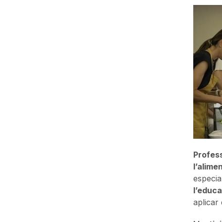
Profess
l’alime
especia
l’educa
aplicar 