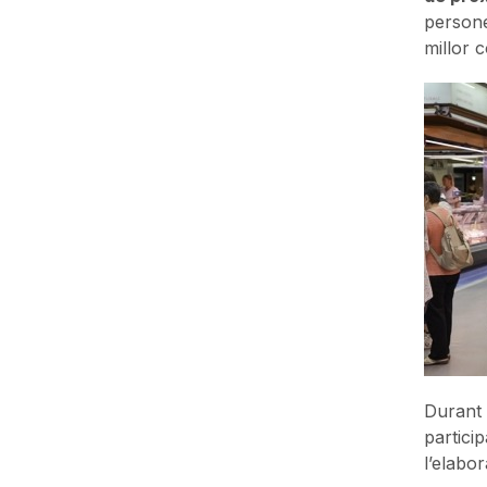
persone
millor c
Durant 
particip
l’elabo