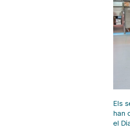
Els s
han o
el Di