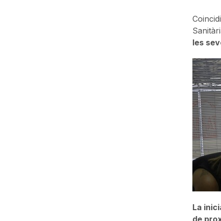
Coincid
Sanitàr
les sev
La inic
de prox