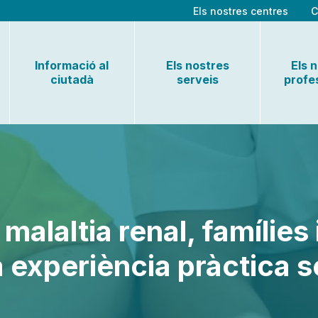
Els nostres centres
C
Informació al
Els nostres
Els 
ciutadà
serveis
profe
alaltia renal, famílies 
experiència pràctica so