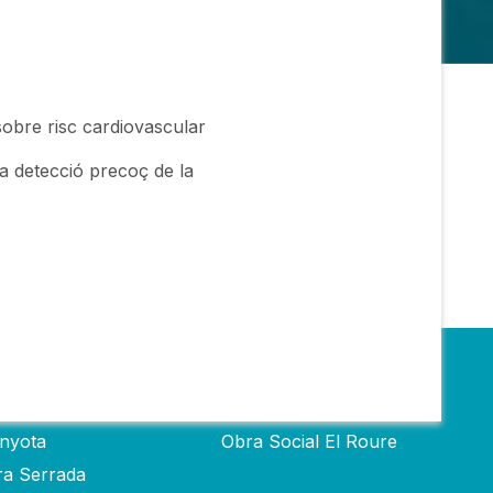
 sobre risc cardiovascular
la detecció precoç de la
s
Obra social
inyota
Obra Social El Roure
ra Serrada