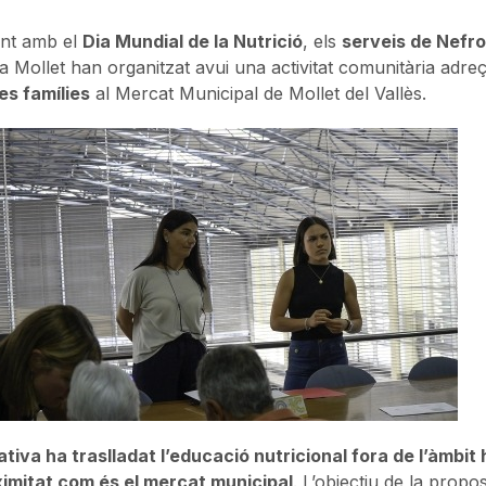
int amb el
Dia Mundial de la Nutrició
, els
serveis de Nefrol
ia Mollet han organitzat avui una activitat comunitària adr
es famílies
al Mercat Municipal de Mollet del Vallès.
iativa ha traslladat l’educació nutricional fora de l’àmbit 
imitat com és el mercat municipal
. L’objectiu de la propo