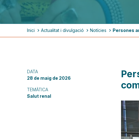
Fil
Inici
Actualitat i divulgació
Notícies
Persones am
d'ariadna
Pers
DATA
28 de maig de 2026
com
TEMÀTICA
Salut renal