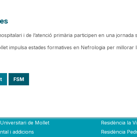
des
hospitalari i de l’atenció primària participen en una jornada
llet impulsa estades formatives en Nefrologia per millorar 
t
FSM
als
Residèncie
Universitari de Mollet
Residència la V
tal i addicions
Residència Ped