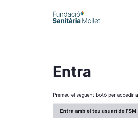
Vés
al
contingut
Entra
Premeu el següent botó per accedir a 