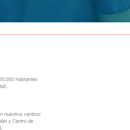
65.000 habitantes
al).
n nuestros centros:
ollet y Centro de
).