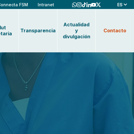
ES
Connecta FSM
Intranet
Actualidad
lut
Transparencia
y
Contacto
taria
divulgación