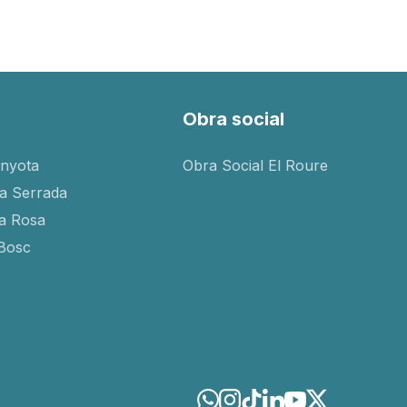
Obra social
inyota
Obra Social El Roure
ra Serrada
ta Rosa
-Bosc