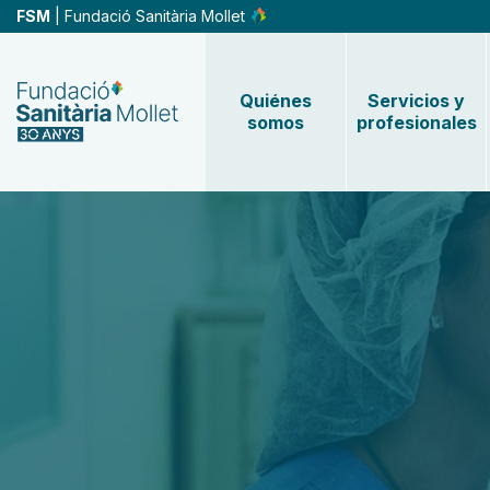
Pasar
FSM
| Fundació Sanitària Mollet
al
contenido
principal
Quiénes
Servicios y
somos
profesionales