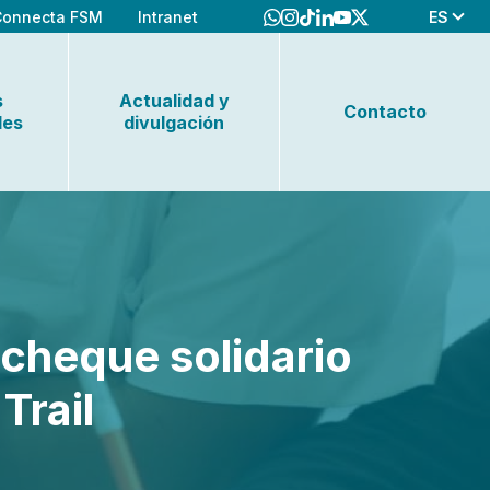
ES
Connecta FSM
Intranet
s
Actualidad y
Contacto
les
divulgación
 cheque solidario
Trail