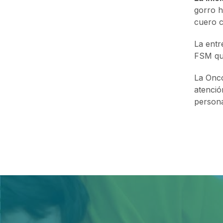
gorro h
cuero c
La entr
FSM que
La Onco
atenció
persona