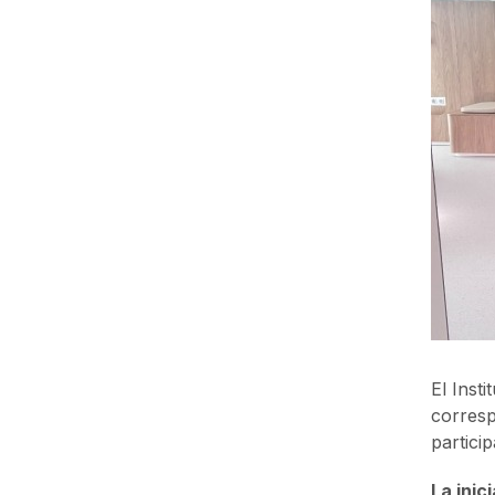
El Inst
corresp
partici
La inic