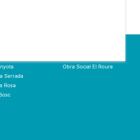
Obra social
inyota
Obra Social El Roure
ra Serrada
ta Rosa
-Bosc