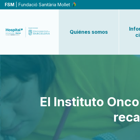
Pasar
FSM
| Fundació Sanitària Mollet
al
contenido
principal
Info
Quiénes somos
c
El Instituto Onc
reca