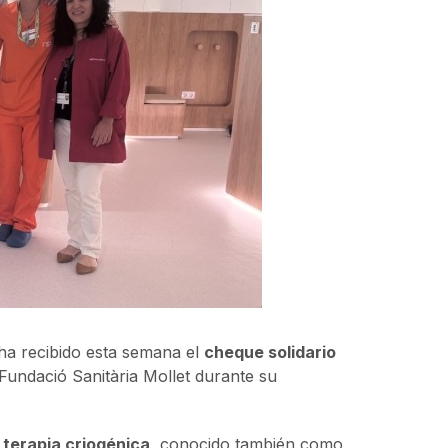
 ha recibido esta semana el
cheque solidario
Fundació Sanitària Mollet durante su
 terapia criogénica
, conocido también como