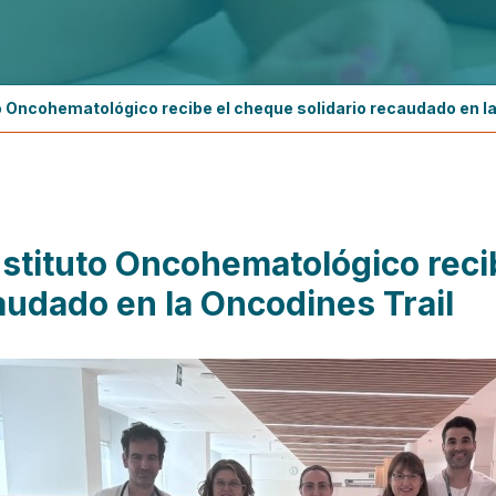
to Oncohematológico recibe el cheque solidario recaudado en l
nstituto Oncohematológico reci
audado en la Oncodines Trail