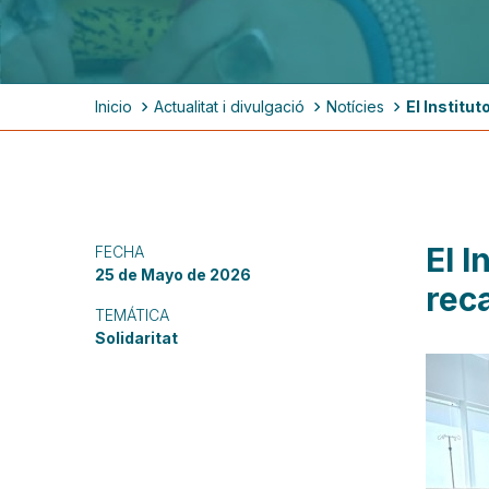
Ruta
Inicio
Actualitat i divulgació
Notícies
El Institu
de
navegación
El I
FECHA
25 de Mayo de 2026
rec
TEMÁTICA
Solidaritat