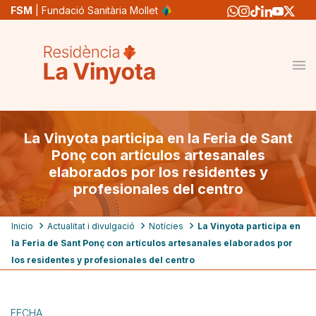
Pasar
FSM
| Fundació Sanitària Mollet
al
contenido
principal
La Vinyota participa en la Feria de Sant
Ponç con artículos artesanales
elaborados por los residentes y
profesionales del centro
Ruta
Inicio
Actualitat i divulgació
Notícies
La Vinyota participa en
la Feria de Sant Ponç con artículos artesanales elaborados por
de
los residentes y profesionales del centro
navegación
FECHA