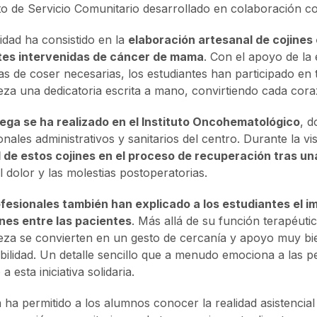
o de Servicio Comunitario desarrollado en colaboración c
vidad ha consistido en la
elaboración artesanal de cojines
tes intervenidas de cáncer de mama
. Con el apoyo de la e
s de coser necesarias, los estudiantes han participado en
eza una dedicatoria escrita a mano, convirtiendo cada cor
ega se ha realizado en el Instituto Oncohematológico
, d
onales administrativos y sanitarios del centro. Durante la vis
d de estos cojines en el proceso de recuperación tras u
el dolor y las molestias postoperatorias.
fesionales también han explicado a los estudiantes el 
nes entre las pacientes
. Más allá de su función terapéut
eza se convierten en un gesto de cercanía y apoyo muy bi
bilidad. Un detalle sencillo que a menudo emociona a las p
a esta iniciativa solidaria.
ta ha permitido a los alumnos conocer la realidad asistenc