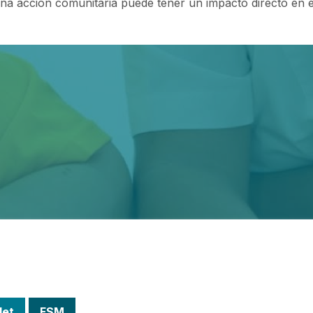
a acción comunitaria puede tener un impacto directo en el
let
FSM