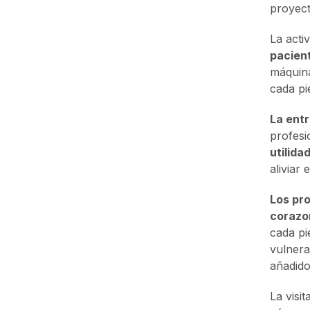
proyect
La acti
pacien
máquina
cada pi
La entr
profesi
utilida
aliviar 
Los pro
corazo
cada pi
vulnera
añadido 
La visi