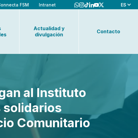
ES
Connecta FSM
Intranet
s
Actualidad y
Contacto
les
divulgación
an al Instituto
solidarios
cio Comunitario