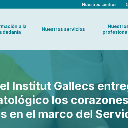
Nuestros centros
rmación a la
Nuestro
Nuestros servicios
iudadanía
profesiona
l Institut Gallecs entreg
ológico los corazones 
 en el marco del Servi