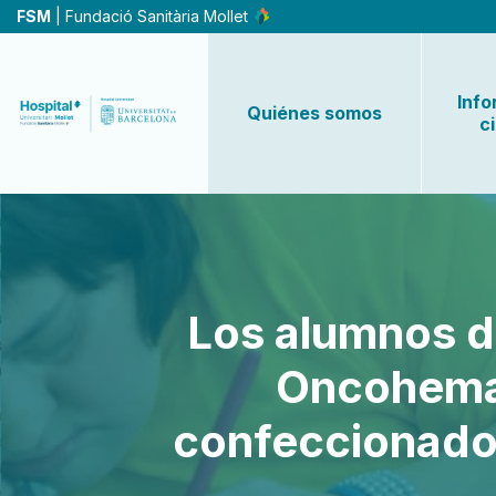
Pasar
FSM
| Fundació Sanitària Mollet
al
contenido
principal
Info
Quiénes somos
c
Los alumnos de
Oncohemat
confeccionados