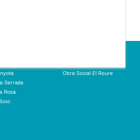
Obra social
inyota
Obra Social El Roure
ra Serrada
ta Rosa
-Bosc