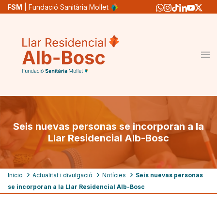
Pasar
FSM
| Fundació Sanitària Mollet
al
contenido
principal
Seis nuevas personas se incorporan a la
Llar Residencial Alb-Bosc
Ruta
Inicio
Actualitat i divulgació
Notícies
Seis nuevas personas
se incorporan a la Llar Residencial Alb-Bosc
de
navegación