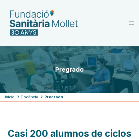
Pasar
al
contenido
principal
Pregrado
Ruta
Inicio
Docència
Pregrado
de
navegación
Casi 200 alumnos de ciclos