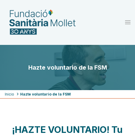
Pasar
al
contenido
principal
Hazte voluntario de la FSM
Ruta
Inicio
Hazte voluntario de la FSM
de
navegación
¡HAZTE VOLUNTARIO! Tu