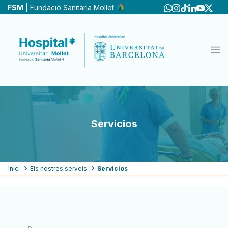
Pasar
FSM
| Fundació Sanitària Mollet
al
contenido
principal
Servicios
Ruta
Inici
Els nostres serveis
Servicios
de
navegación