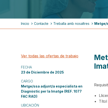
Ruta
Inicio
Contacte
Treballa amb nosaltres
Metge/s
de
navegación
Met
Ver todas las ofertas de trabajo
Ima
FECHA
23 de Diciembre de 2025
CARGO
Requisit
Metge/ssa adjunt/a especialista en
Diagnòstic per la Imatge (REF. 1077
Llice
FAC RAD)
Títol
UBICACIÓN