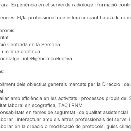
rarà: Experiència en el servei de radiologia i formació conti
ncies: El/la professional que estem cercant haurà de comp
promis
ritat
ció Centrada en la Persona
 i millora continua
entatge i intel·ligència col·lectiva
s:
iment dels objectius generals marcats per la Direcció i del
ei
llar amb eficiència en les activitats i processos propis del 
itat laboral en ecografica, TAC i RNM
nsabilitats en temes de seguretat i de qualitat assistencial
aborar i interactuar amb els altres professionals del servei i 
aborar en la creació o modificació de protocols, guies clíniqu