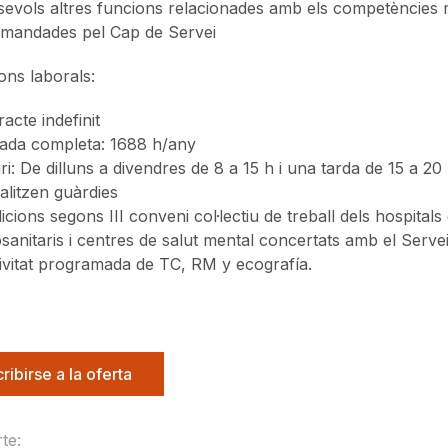
evols altres funcions relacionades amb els competències mè
mandades pel Cap de Servei
ons laborals:
acte indefinit
ada completa: 1688 h/any
i: De dilluns a divendres de 8 a 15 h i una tarda de 15 a 20 h.
alitzen guàrdies
cions segons III conveni col·lectiu de treball dels hospitals
sanitaris i centres de salut mental concertats amb el Servei
tivitat programada de TC, RM y ecografía.
cribirse a la oferta
te: