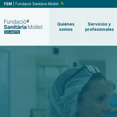
Pasar
FSM
| Fundació Sanitària Mollet
al
contenido
principal
Quiénes
Servicios y
somos
profesionales