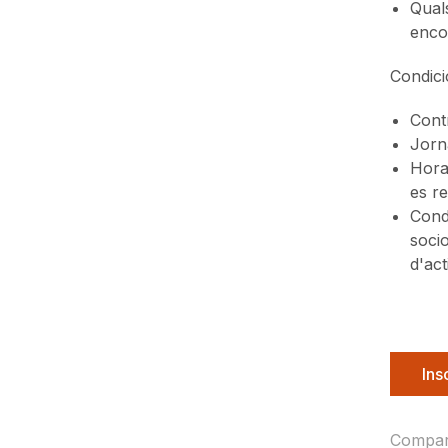
Quals
enco
Condici
Contr
Jorn
Horar
es re
Condi
socio
d'ac
Ins
Compar