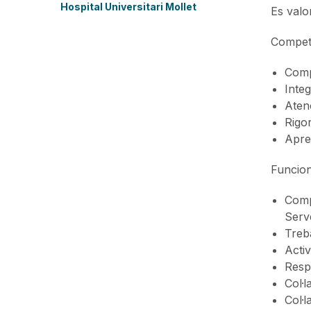
Hospital Universitari Mollet
Es valo
Competè
Com
Integ
Aten
Rigor
Apren
Funcion
Compl
Serv
Treba
Activ
Respo
Col·l
Col·l