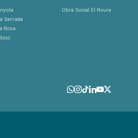
inyota
Obra Social El Roure
ra Serrada
ta Rosa
-Bosc