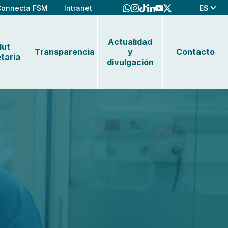
ES
Connecta FSM
Intranet
Actualidad
lut
Transparencia
y
Contacto
taria
divulgación