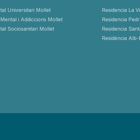
tal Universitari Mollet
Residencia La V
 Mental i Addiccions Mollet
Residencia Ped
tal Sociosanitari Mollet
Residencia San
Residència Alb