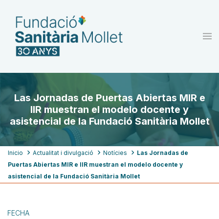
Pasar
al
contenido
principal
Las Jornadas de Puertas Abiertas MIR e
IIR muestran el modelo docente y
asistencial de la Fundació Sanitària Mollet
Ruta
Inicio
Actualitat i divulgació
Notícies
Las Jornadas de
Puertas Abiertas MIR e IIR muestran el modelo docente y
de
asistencial de la Fundació Sanitària Mollet
navegación
FECHA