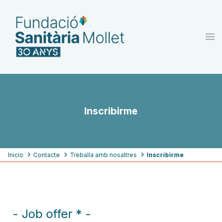
Pasar
al
contenido
principal
Inscribirme
Ruta
Inicio
Contacte
Treballa amb nosaltres
Inscribirme
de
navegación