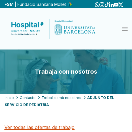
Pasar
FSM
| Fundació Sanitària Mollet
al
contenido
principal
Trabaja con nosotros
Ruta
Inicio
Contacte
Treballa amb nosaltres
ADJUNTO DEL
SERVICIO DE PEDIATRIA
de
navegación
Ver todas las ofertas de trabajo