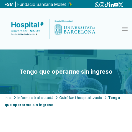
Pasar
FSM
| Fundació Sanitària Mollet
al
contenido
principal
Tengo que operarme sin ingreso
Ruta
Inici
Informació al ciutadà
Quiròfan i hospitalització
Tengo
que operarme sin ingreso
de
navegación