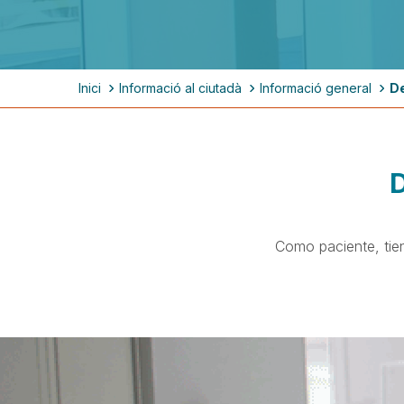
Ruta
Inici
Informació al ciutadà
Informació general
De
de
navegación
D
Como paciente, tie