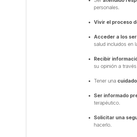
Ser
atendido resp
personales.
Vivir el proceso d
Acceder a los ser
salud incluidos en l
Recibir informaci
su opinión a travé
Tener una
cuidados
Ser informado pr
terapéutico.
Solicitar una seg
hacerlo.