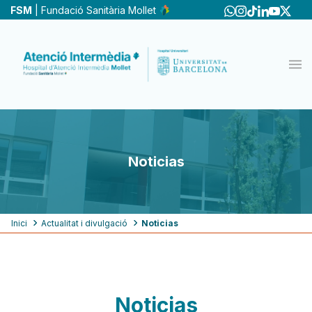
Pasar
FSM
| Fundació Sanitària Mollet
al
contenido
principal
Noticias
Ruta
Inici
Actualitat i divulgació
Noticias
de
navegación
Noticias