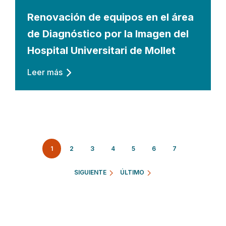
Renovación de equipos en el área
de Diagnóstico por la Imagen del
Hospital Universitari de Mollet
Leer más
Paginación
1
PÁGINA
2
PÁGINA
3
PÁGINA
4
PÁGINA
5
PÁGINA
6
PÁGINA
7
SIGUIENTE
ÚLTIMO