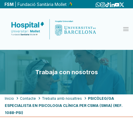
Pasar
FSM
| Fundació Sanitària Mollet
al
contenido
principal
Trabaja con nosotros
Ruta
Inicio
Contacte
Treballa amb nosaltres
PSICÒLEG/GA
ESPECIALISTA EN PSICOLOGIA CLÍNICA PER CSMA (SMIA) (REF.
de
1088-PSI)
navegación