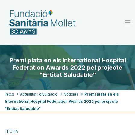
Pasar
al
contenido
principal
Premi plata en els International Hospital
Federation Awards 2022 pel projecte
"Entitat Saludable"
Ruta
Inicio
Actualitat i divulgació
Notícies
Premi plata en els
International Hospital Federation Awards 2022 pel projecte
de
"Entitat Saludable"
navegación
FECHA