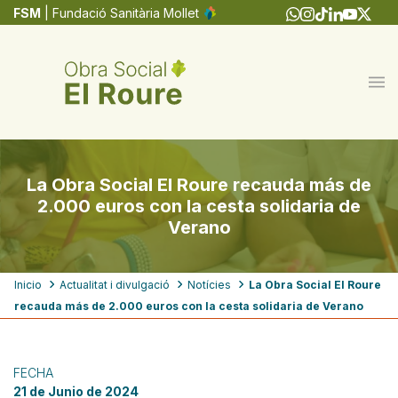
Pasar
FSM
| Fundació Sanitària Mollet
al
contenido
principal
La Obra Social El Roure recauda más de
2.000 euros con la cesta solidaria de
Verano
Ruta
Inicio
Actualitat i divulgació
Notícies
La Obra Social El Roure
recauda más de 2.000 euros con la cesta solidaria de Verano
de
navegación
FECHA
21 de Junio de 2024