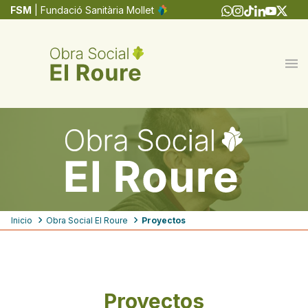
Pasar
FSM
| Fundació Sanitària Mollet
al
contenido
principal
Ruta
Inicio
Obra Social El Roure
Proyectos
de
navegación
Proyectos