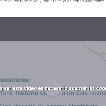
ro de teléfono móvil y una dirección de correo electrònico en
a ver este vídeo es necesario aceptar las coo