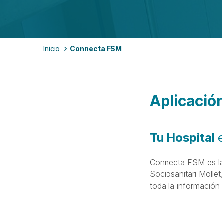
Ruta
Inicio
Connecta FSM
de
navegación
Aplicació
Tu Hospital
Connecta FSM es la p
Sociosanitari Molle
toda la información 