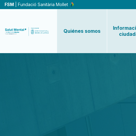
Pasar
FSM
| Fundació Sanitària Mollet
al
contenido
principal
Informaci
Quiénes somos
ciudad