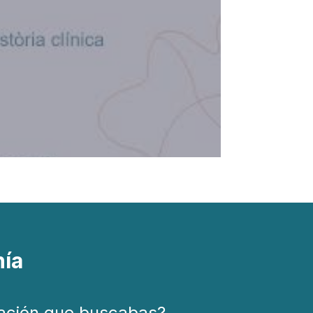
nía
mación que buscabas?