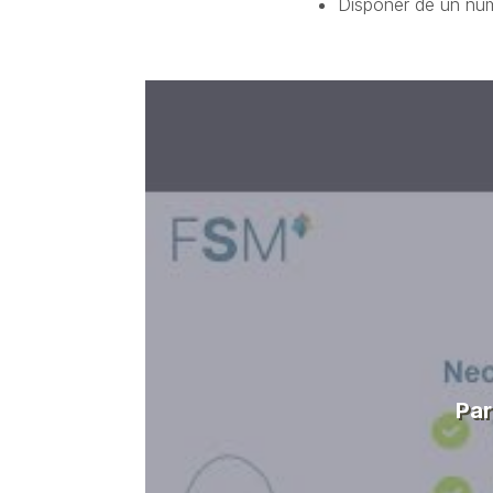
Disponer de un núme
Par