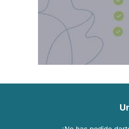
Un
¿No has podido dart