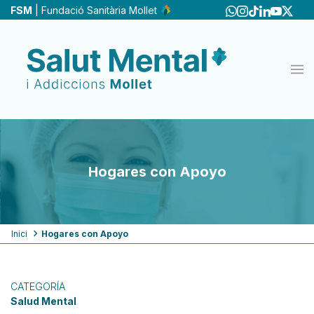
Pasar
FSM
| Fundació Sanitària Mollet
al
contenido
principal
Hogares con Apoyo
Ruta
Inici
Hogares con Apoyo
de
navegación
CATEGORÍA
Salud Mental