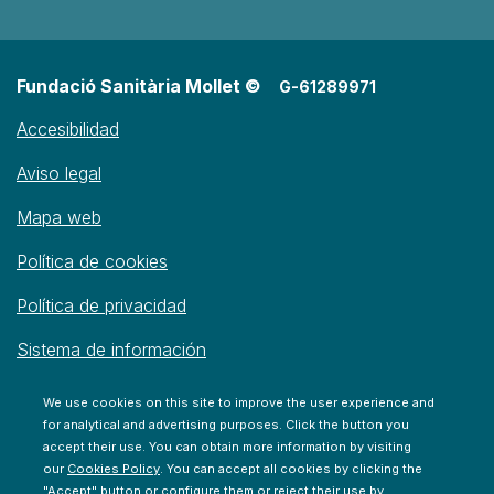
Fundació Sanitària Mollet ©
G-61289971
Accesibilidad
Aviso legal
Mapa web
Política de cookies
Política de privacidad
Sistema de información
We use cookies on this site to improve the user experience and
for analytical and advertising purposes. Click the button you
accept their use. You can obtain more information by visiting
our
Cookies Policy
. You can accept all cookies by clicking the
"Accept" button or configure them or reject their use by