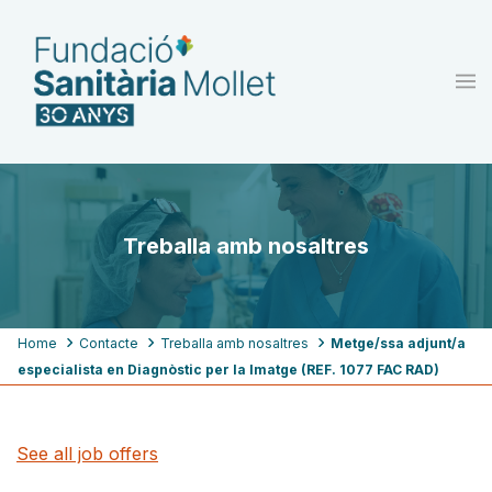
Skip
to
main
content
Treballa amb nosaltres
Breadcrumb
Home
Contacte
Treballa amb nosaltres
Metge/ssa adjunt/a
especialista en Diagnòstic per la Imatge (REF. 1077 FAC RAD)
See all job offers