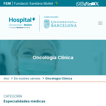
Pasar
FSM
| Fundació Sanitària Mollet
al
contenido
principal
Oncología Clínica
Ruta
Inici
Els nostres serveis
Oncología Clínica
de
navegación
CATEGORÍA
Especialidades médicas