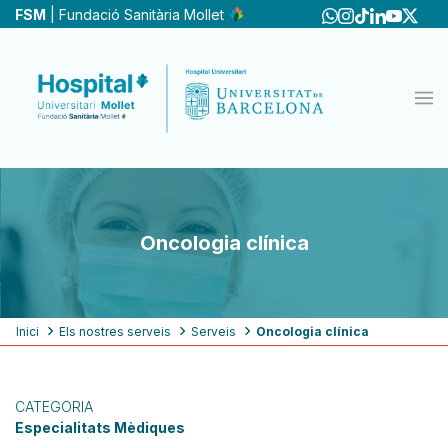
Vés
FSM
| Fundació Sanitària Mollet
al
contingut
Oncologia clínica
Fil
Inici
Els nostres serveis
Serveis
Oncologia clínica
d'ariadna
CATEGORIA
Especialitats Mèdiques