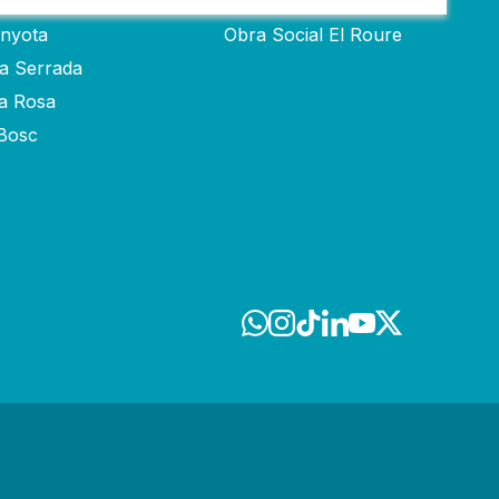
inyota
Obra Social El Roure
ra Serrada
ta Rosa
-Bosc