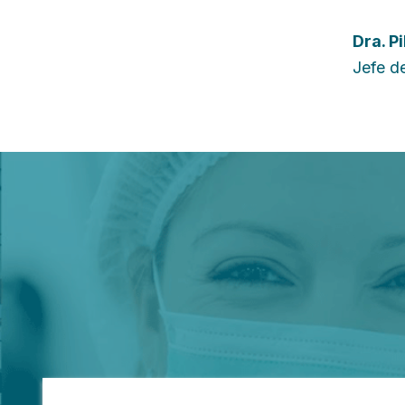
Dra.
Pi
Jefe de