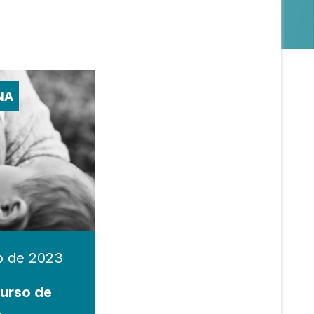
NA
o de 2023
urso de