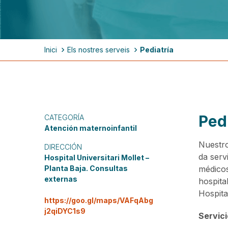
Ruta
Inici
Els nostres serveis
Pediatría
de
navegación
Pedi
CATEGORÍA
Atención maternoinfantil
Nuestro
DIRECCIÓN
da serv
Hospital Universitari Mollet –
Planta Baja. Consultas
médicos
externas
hospita
Hospita
https://goo.gl/maps/VAFqAbg
j2qiDYC1s9
Servici