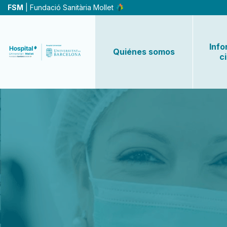
Pasar
FSM
| Fundació Sanitària Mollet
al
contenido
principal
Info
Quiénes somos
c