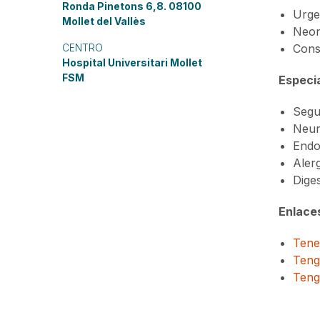
Ronda Pinetons 6,8. 08100
Urge
Mollet del Vallès
Neon
CENTRO
Cons
Hospital Universitari Mollet
FSM
Especia
Segu
Neur
Endo
Aler
Diges
Enlaces
Tener
Tengo
Tengo