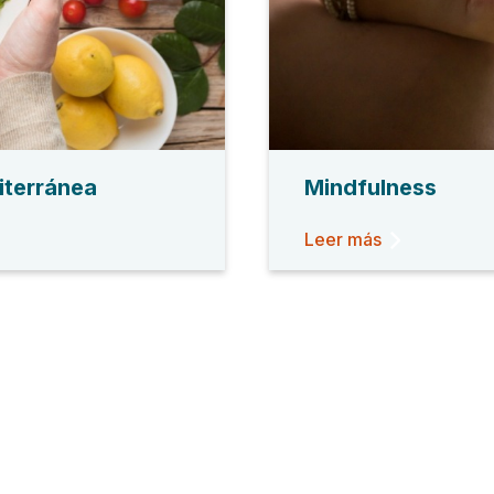
iterránea
Mindfulness
Leer más
itales
Residencias