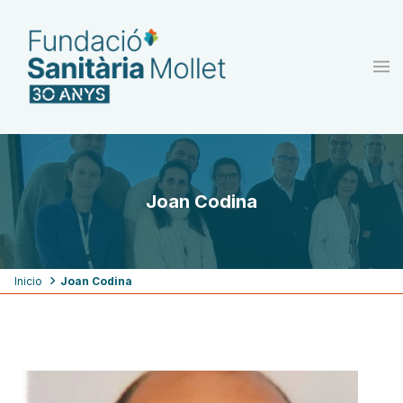
Pasar
al
contenido
principal
Joan Codina
Ruta
Inicio
Joan Codina
de
navegación