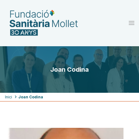
Vés
al
contingut
Joan Codina
Fil
Inici
Joan Codina
d'ariadna