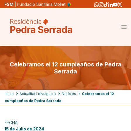
Pasar
FSM
| Fundació Sanitària Mollet
al
contenido
principal
Celebramos el 12 cumpleaños de Pedra
Serrada
Ruta
Inicio
Actualitat i divulgació
Notícies
Celebramos el 12
cumpleaños de Pedra Serrada
de
navegación
FECHA
15 de Julio de 2024