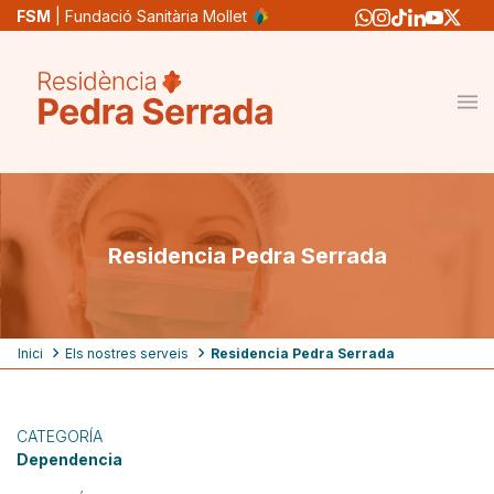
Pasar
FSM
| Fundació Sanitària Mollet
al
contenido
principal
Residencia Pedra Serrada
Ruta
Inici
Els nostres serveis
Residencia Pedra Serrada
de
navegación
CATEGORÍA
Dependencia