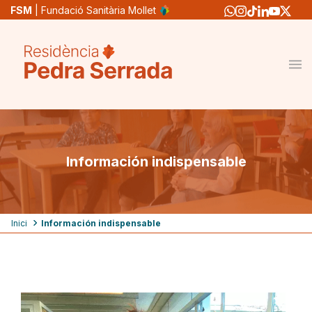
Pasar
FSM
| Fundació Sanitària Mollet
al
contenido
principal
Información indispensable
Ruta
Inici
Información indispensable
de
navegación