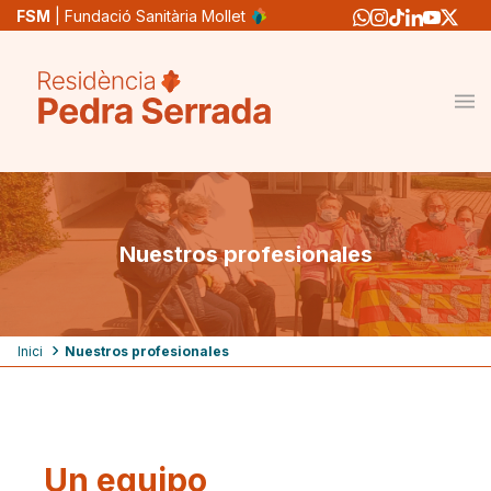
Pasar
FSM
| Fundació Sanitària Mollet
al
contenido
principal
Nuestros profesionales
Ruta
Inici
Nuestros profesionales
de
navegación
Un equipo