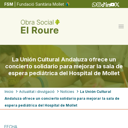
Pasar
FSM
| Fundació Sanitària Mollet
al
contenido
principal
La Unión Cultural Andaluza ofrece un
concierto solidario para mejorar la sala de
espera pediátrica del Hospital de Mollet
Ruta
Inicio
Actualitat i divulgació
Notícies
La Unión Cultural
Andaluza ofrece un concierto solidario para mejorar la sala de
de
espera pediátrica del Hospital de Mollet
navegación
FECHA