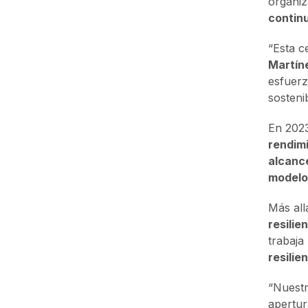
organiz
contin
“Esta c
Martín
esfuerz
sosteni
En 2023
rendim
alcanc
modelo
Más all
resilie
trabaja
resilie
“Nuestr
apertur