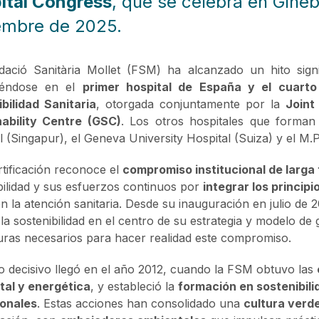
ital Congress
, que se celebra en Ginebr
embre de 2025.
dació Sanitària Mollet (FSM)
ha alcanzado un hito signi
tiéndose en el
primer hospital de España y el cuart
bilidad Sanitaria
, otorgada conjuntamente por la
Joint
nability Centre (GSC)
. Los otros hospitales que forman 
l (Singapur), el Geneva University Hospital (Suiza) y el M.P
rtificación reconoce el
compromiso institucional de larga
bilidad y sus esfuerzos continuos por
integrar los princip
n la atención sanitaria. Desde su inauguración en julio de 2
 la sostenibilidad en el centro de su estrategia y modelo d
uras necesarios para hacer realidad este compromiso.
 decisivo llegó en el año 2012, cuando la FSM obtuvo las
tal y energética
, y estableció la
formación en sostenibili
ionales
. Estas acciones han consolidado una
cultura verd