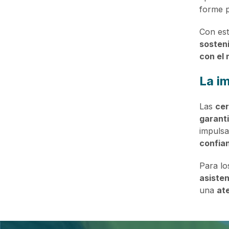
forme p
Con est
sosteni
con el
La im
Las
cer
garanti
impulsa
confian
Para l
asisten
una
at