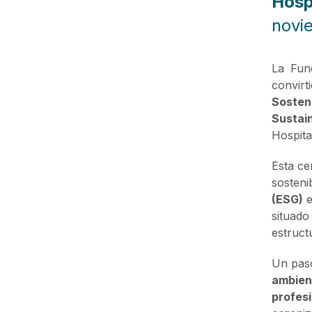
Hosp
novi
La Fun
convir
Sosteni
Sustai
Hospita
Esta ce
sosteni
(ESG)
e
situado
estruct
Un paso
ambien
profes