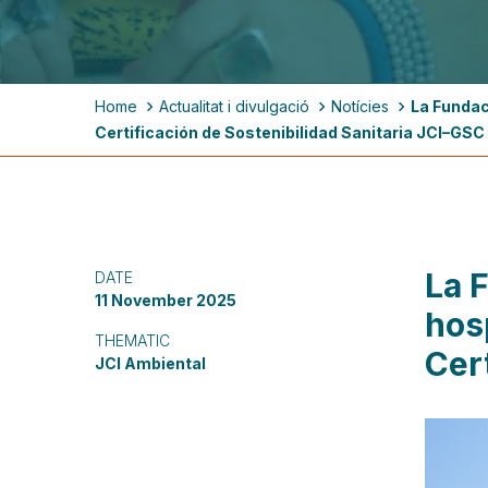
Breadcrumb
Home
Actualitat i divulgació
Notícies
La Fundac
Certificación de Sostenibilidad Sanitaria JCI–GSC
La F
DATE
11 November 2025
hos
THEMATIC
Cer
JCI Ambiental