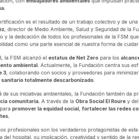
ación, con
embajadores ambientales
que impulsan prácti
ua
.
ertificación es el resultado de un trabajo colectivo y de un
ez
, director de Medio Ambiente, Salud y Seguridad de la Fu
o y la dedicación de todos los profesionales de la FSM que,
bilidad como una parte esencial de nuestra forma de cuidar
, la FSM alcanzó el
estatus de Net Zero
para los
alcance
iento ambiental
. Actualmente, la Fundación centra sus es
e 3
, colaborando con socios y proveedores para minimizar 
 sanitario totalmente descarbonizado
.
á de sus iniciativas ambientales, la Fundación también da pr
ncia comunitaria
. A través de la
Obra Social El Roure
y de
 para
promover la equidad social
,
fortalecer las redes c
ntes
.
os profesionales son los verdaderos protagonistas de este 
a del hospital, su implicación, creatividad y sentido de la r