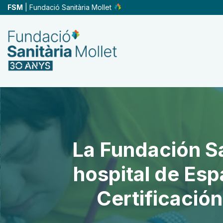
Skip
FSM
| Fundació Sanitària Mollet
to
main
content
La Fundación Sa
hospital de Esp
Certificación