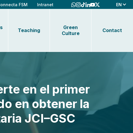
EN
onnecta FSM
Intranet
s
Green
Teaching
Contact
Culture
rte en el primer
do en obtener la
itaria JCI–GSC