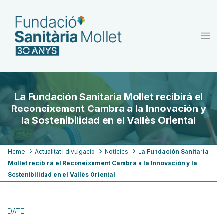
Skip
to
main
content
La Fundación Sanitaria Mollet recibirá el
Reconeixement Cambra a la Innovación y
la Sostenibilidad en el Vallès Oriental
Breadcrumb
Home
Actualitat i divulgació
Notícies
La Fundación Sanitaria
Mollet recibirá el Reconeixement Cambra a la Innovación y la
Sostenibilidad en el Vallès Oriental
DATE