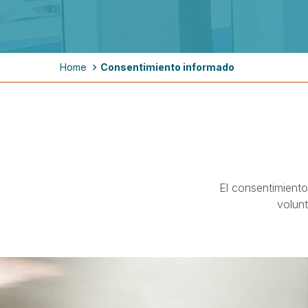
Breadcrumb
Home
Consentimiento informado
El consentimient
volunt