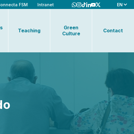
EN
onnecta FSM
Intranet
s
Green
Teaching
Contact
Culture
do