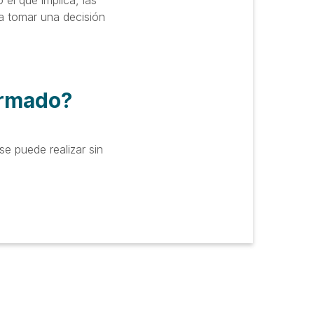
el que implica, las
da tomar una decisión
ormado?
e puede realizar sin