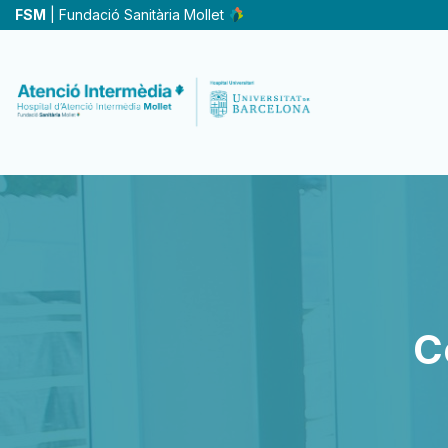
Skip
FSM
| Fundació Sanitària Mollet
to
main
content
C