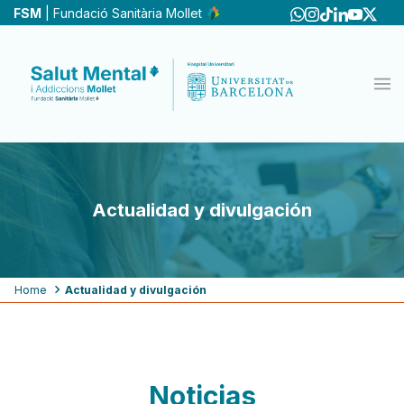
Skip
FSM
| Fundació Sanitària Mollet
to
main
content
Actualidad y divulgación
Breadcrumb
Home
Actualidad y divulgación
Noticias