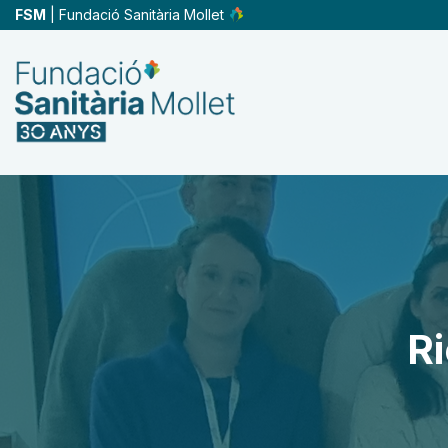
Skip
FSM
| Fundació Sanitària Mollet
to
main
content
Ri