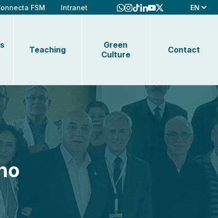
EN
onnecta FSM
Intranet
s
Green
Teaching
Contact
Culture
ano