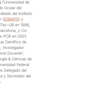
l
(Universidad de
do Ocular del
itado del Instituto
r (
IDIBAPS
) y
llTec-UB en 1998,
Barcelona, y Co-
es-PCB en 2001,
ue Científico de
, Investigador
Livre Docente',
ogía & Ciencias de
niversidad Federal
es Delegado del
ia y Secretario del
.