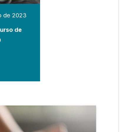
o de 2023
urso de
a