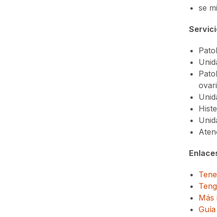
se mi
Servici
Pato
Unida
Patol
ovari
Unid
Histe
Unid
Atenc
Enlaces
Tener
Tengo
Más 
Guía