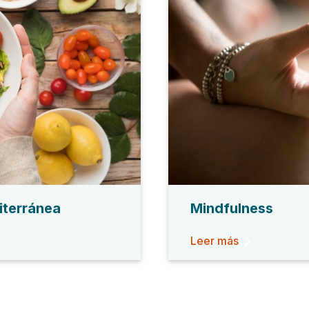
iterránea
Mindfulness
Leer más