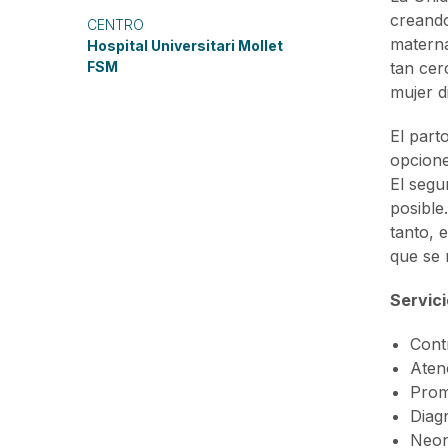
creando
CENTRO
materna
Hospital Universitari Mollet
FSM
tan cer
mujer d
El part
opcione
El segu
posible
tanto, 
que se 
Servici
Cont
Aten
Prom
Diag
Neon