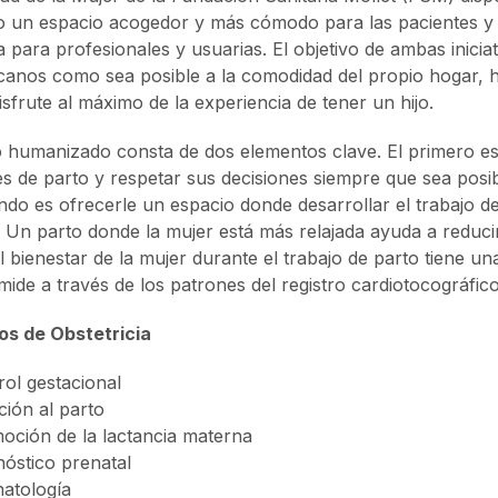
 un espacio acogedor y más cómodo para las pacientes y 
 para profesionales y usuarias. El objetivo de ambas inicia
canos como sea posible a la comodidad del propio hogar, h
isfrute al máximo de la experiencia de tener un hijo.
o humanizado consta de dos elementos clave. El primero es
s de parto y respetar sus decisiones siempre que sea posib
ndo es ofrecerle un espacio donde desarrollar el trabajo 
. Un parto donde la mujer está más relajada ayuda a reducir
el bienestar de la mujer durante el trabajo de parto tiene un
mide a través de los patrones del registro cardiotocográfic
os de Obstetricia
rol gestacional
ción al parto
oción de la lactancia materna
nóstico prenatal
atología