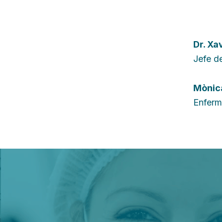
Dr.
Xav
Jefe de
Mònica
Enferm