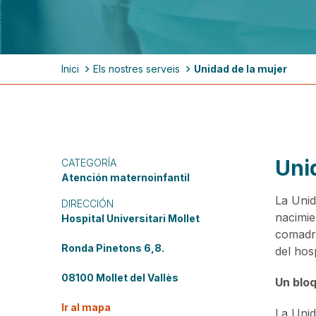
Ruta
Inici
Els nostres serveis
Unidad de la mujer
de
navegación
Uni
CATEGORÍA
Atención maternoinfantil
La Unid
DIRECCIÓN
nacimie
Hospital Universitari Mollet
comadro
Ronda Pinetons 6,8.
del hosp
08100 Mollet del Vallès
Un blo
Ir al mapa
La Unid