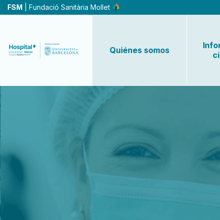
Pasar
FSM
| Fundació Sanitària Mollet
al
contenido
principal
Info
Quiénes somos
c