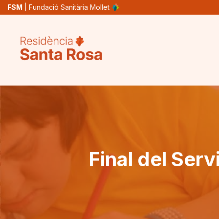
Skip
FSM
| Fundació Sanitària Mollet
to
main
content
Final del Ser