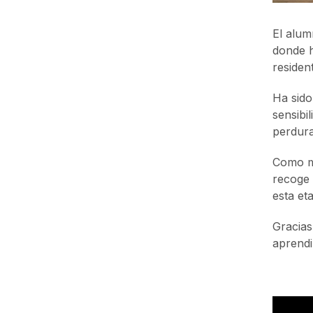
El alum
donde h
residen
Ha sido
sensibi
perdura
Como mu
recoge 
esta et
Gracias
aprendi