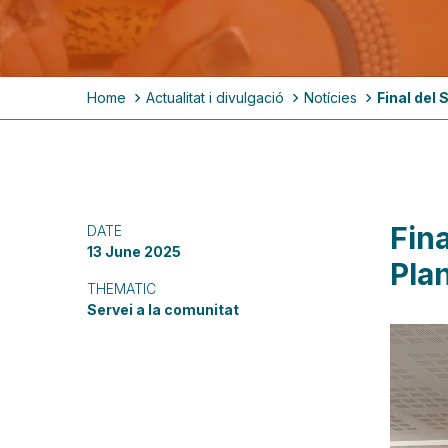
Breadcrumb
Home
Actualitat i divulgació
Notícies
Final del
Fina
DATE
13 June 2025
Pla
THEMATIC
Servei a la comunitat