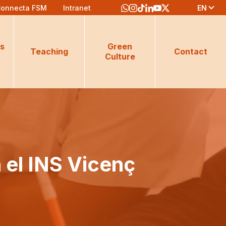
EN
onnecta FSM
Intranet
s
Green
Teaching
Contact
Culture
 el INS Vicenç