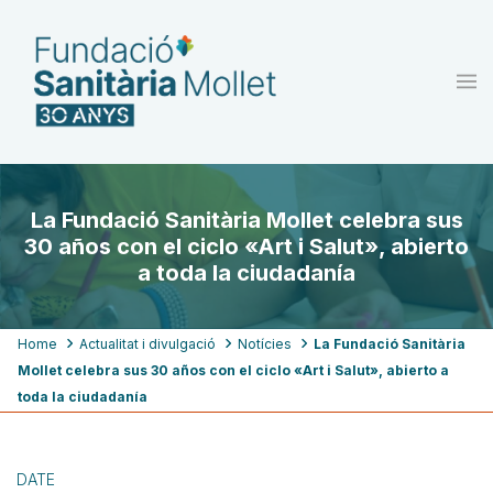
Skip
to
main
content
La Fundació Sanitària Mollet celebra sus
30 años con el ciclo «Art i Salut», abierto
a toda la ciudadanía
Breadcrumb
Home
Actualitat i divulgació
Notícies
La Fundació Sanitària
Mollet celebra sus 30 años con el ciclo «Art i Salut», abierto a
toda la ciudadanía
DATE