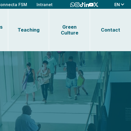
EN
onnecta FSM
Intranet
s
Green
Teaching
Contact
Culture