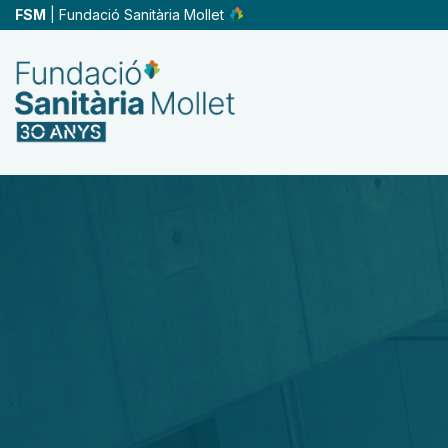
Skip
FSM
| Fundació Sanitària Mollet
to
main
content