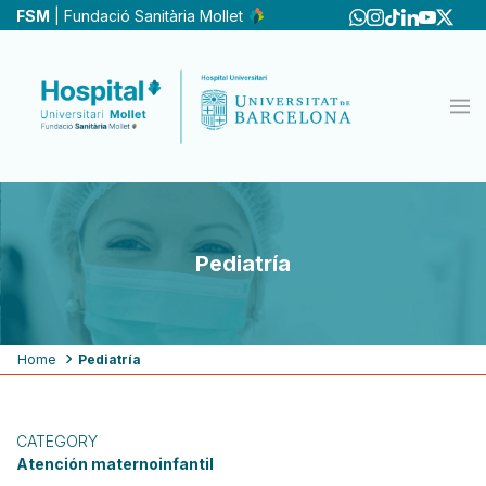
Skip
FSM
| Fundació Sanitària Mollet
to
main
content
Pediatría
Breadcrumb
Home
Pediatría
CATEGORY
Atención maternoinfantil